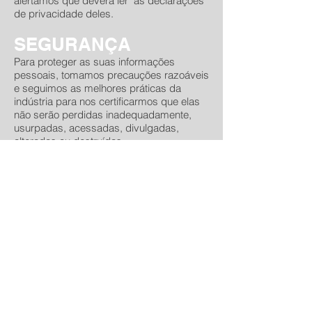
alertamos que deverá ler as declarações
de privacidade deles.
SEGURANÇA
Para proteger as suas informações
pessoais, tomamos precauções razoáveis
e seguimos as melhores práticas da
indústria para nos certificarmos que elas
não serão perdidas inadequadamente,
usurpadas, acessadas, divulgadas,
alteradas ou destruídas.
ALTERAÇÕES PARA
ESSA POLÍTICA DE
PRIVACIDADE
Reservamos o direito de modificar esta
política de privacidade a qualquer
momento, pelo que deverá rever com
frequência.